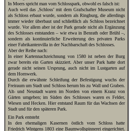
In Moers spricht man vom Schlosspark, obwohl es falsch ist:
Auch weil das ‚Schloss’ mit dem Grafschafter Museum nicht
als Schloss erbaut wurde, sondern als Ringburg, die allerdings
immer wieder überbaut und schließlich als Schloss bezeichnet
wurde. Vor allem aber ist der Park gerade nicht als Ergänzung
des Schlosses entstanden – wie etwa in Benrath oder Brühl –,
sondern als kontinuierliche Erweiterung des privaten Parks
einer Fabrikantenvilla in der Nachbarschaft des Schlosses.
Aber der Reihe nach:
In einer Kartennachzeichnung von 1580 ist neben der Burg
zwar bereits ein Garten skizziert. Aber unser Park hatte dort
gerade nicht seinen Ursprung, auch nicht im Lustgarten auf
dem Hornwerk.
Durch die erwähnte Schleifung der Befestigung wuchs der
Freiraum um Stadt und Schloss herum bis zu Wall und Graben.
Alt- und Neustadt waren im Norden von einem Kranz von
Gärten umgeben; im Süden des Schlosses waren es Felder,
Wiesen und Hecken. Hier entstand Raum für das Wachsen der
Stadt und für den späteren Park.
Ein Park entsteht
In den ehemaligen Kasernen östlich vom Schloss hatte
Friedrich Wintgens 1803 eine Baumwollspinnerei eingerichtet.