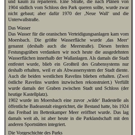
und kaum zu reparieren. Eine Straße, die nach Plänen von
1904 südlich vom Schloss den Park queren sollte, wurde zwar
nicht gebaut; aber dafür 1970 der ‚Neue Wall‘ und die
Unterwallstraße.
Das Wasser
Das Wasser für die oranischen Verteidigungsanlagen kam vom
Moersbach. Die größte Wasserfläche wurde ‚das Meer‘
genannt (deshalb auch die Meerstraße). Diesen breiten
Festungsgräben verdanken wir noch heute die ausgedehnten
Wasserflächen innerhalb der Wallanlagen. Als damals die Stadt
entfestet wurde, blieb ein Großteil des Grabensystems nur
deshalb erhalten, weil er als Abwassersystem der Stadt diente.
Auch die beiden westlichen Ravelins blieben erhalten. (Zwei
östliche Ravelins wurden inzwischen rekonstruiert.) Verfüllt
wurde damals der Graben zwischen Stadt und Schloss (der
heutige Kastellplatz).
1902 wurde im Moersbach eine zuvor ‚wilde‘ Badestelle als
öffentliche Badeanstalt eingerichtet, die Bestand hatte, bis 1924
das Freibad im Bettenkamper Meer eröffnet wurde. Das lag
damals weit ab, ist aber heute in die Parklandschaft mit den
anderen Sportstätten integriert.
Die Vorgeschichte des Parks