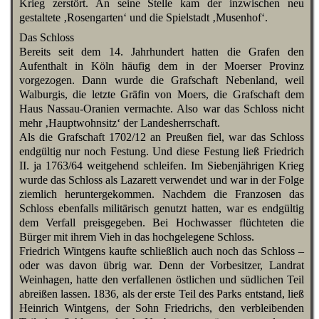
Krieg zerstört. An seine Stelle kam der inzwischen neu
gestaltete ‚Rosengarten‘ und die Spielstadt ‚Musenhof‘.
Das Schloss
Bereits seit dem 14. Jahrhundert hatten die Grafen den
Aufenthalt in Köln häufig dem in der Moerser Provinz
vorgezogen. Dann wurde die Grafschaft Nebenland, weil
Walburgis, die letzte Gräfin von Moers, die Grafschaft dem
Haus Nassau-Oranien vermachte. Also war das Schloss nicht
mehr ‚Hauptwohnsitz‘ der Landesherrschaft.
Als die Grafschaft 1702/12 an Preußen fiel, war das Schloss
endgültig nur noch Festung. Und diese Festung ließ Friedrich
II. ja 1763/64 weitgehend schleifen. Im Siebenjährigen Krieg
wurde das Schloss als Lazarett verwendet und war in der Folge
ziemlich heruntergekommen. Nachdem die Franzosen das
Schloss ebenfalls militärisch genutzt hatten, war es endgültig
dem Verfall preisgegeben. Bei Hochwasser flüchteten die
Bürger mit ihrem Vieh in das hochgelegene Schloss.
Friedrich Wintgens kaufte schließlich auch noch das Schloss –
oder was davon übrig war. Denn der Vorbesitzer, Landrat
Weinhagen, hatte den verfallenen östlichen und südlichen Teil
abreißen lassen. 1836, als der erste Teil des Parks entstand, ließ
Heinrich Wintgens, der Sohn Friedrichs, den verbleibenden