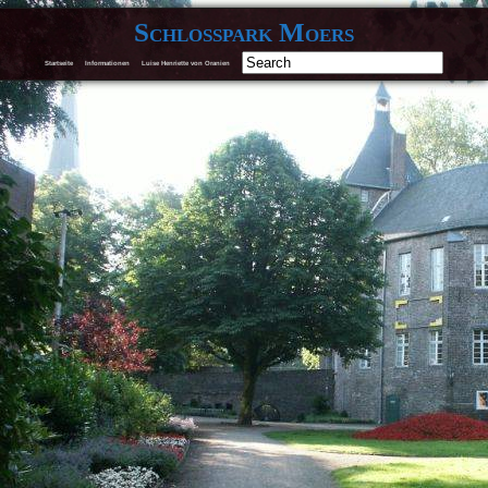
Schlosspark Moers
Startseite
Informationen
Luise Henriette von Oranien