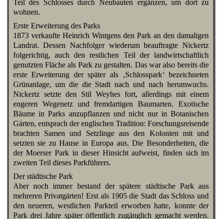
Teil des Schlosses durch Neubauten ergänzen, um dort zu
wohnen.
Erste Erweiterung des Parks
1873 verkaufte Heinrich Wintgens den Park an den damaligen
Landrat. Dessen Nachfolger wiederum beauftragte Nickertz
folgerichtig, auch den restlichen Teil der landwirtschaftlich
genutzten Fläche als Park zu gestalten. Das war also bereits die
erste Erweiterung der später als ‚Schlosspark‘ bezeichneten
Grünanlage, um die die Stadt nach und nach herumwuchs.
Nickertz setzte den Stil Weyhes fort, allerdings mit einem
engeren Wegenetz und fremdartigen Baumarten. Exotische
Bäume in Parks anzupflanzen und nicht nur in Botanischen
Gärten, entsprach der englischen Tradition: Forschungsreisende
brachten Samen und Setzlinge aus den Kolonien mit und
setzten sie zu Hause in Europa aus. Die Besonderheiten, die
der Moerser Park in dieser Hinsicht aufweist, finden sich im
zweiten Teil dieses Parkführers.
Der städtische Park
Aber noch immer bestand der spätere städtische Park aus
mehreren Privatgärten! Erst als 1905 die Stadt das Schloss und
den neueren, westlichen Parkteil erworben hatte, konnte der
Park drei Jahre später öffentlich zugänglich gemacht werden.