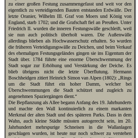
zu einer großen Festung zusammengefasst und weit vor den
eigentlich zu verteidigenden Bauten entstanden Erdwälle. Der
letzte Oranier, Wilhelm III. Graf von Moers und König von
England, starb 1702; und die Grafschaft fiel an Preußen. Unter
Friedrich II. wurden die inneren Festungswälle geschleift, weil
sie nun auch politisch überholt waren. Die Außenwälle
allerdings blieben als Hochwasserschutz erhalten. So wurden
die früheren Verteidigungswälle zu Deichen, und beim Verkauf
des ehemaligen Festungsgeländes gingen sie ins Eigentum der
Stadt über. 1784 führte eine enorme Überschwemmung der
Stadt sogar zur Erhöhung und Verstärkung der Deiche. Es
blieb übrigens nicht die letzte Überflutung. Hermann
Boschheidgen zitiert Heinrich Simon van Alpen (1802): „Rings
um die Stadt führt ein hoher Damm, welcher bei
Überschwemmungen die Stadt schützet und zugleich zu
angenehmen Spaziergängen dient.“
Die Bepflanzung als Allee begann Anfang des 19. Jahrhunderts
und machte den Wall kontinuierlich zu einem markanten
Merkmal der alten Stadt und des späteren Parks. Dass in dem
Wahn, auch kleine Städte müssten autogerecht sein, im 20.
Jahrhundert mehrspurige Schneisen in die Wallanlagen
geschlagen wurden, ist heute nur noch schwer zu verstehen