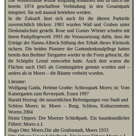
Die Wassermühle wurde sorgfältig restauriert und ist durch die
bereits 1974 geschaffene Verbindung in den Gesamtpark
integriert. Sie soll museal betrieben werden.
In die Zukunft lässt sich auch für die älteren Parkteile
zuversichtlich blicken: 1983 wurden Wall und Graben unter
Denkmalschutz gestellt. Rose und Gustav Wörner schufen mit
ihrem Parkpflegewerk 1993 die Voraussetzung dafür, dass die
Erträge der Hanns-Albeck-Stiftung den Erhalt dieses Kleinods
sichern. Die beiden Pioniere der Gartendenkmalpflege hatten
bereits den Berliner Tiergarten wieder in die Form gebracht, die
ihr Schöpfer Lenné entworfen hatte. Auch dort waren die
Flächen nach 1945 als Gemüsegärten genutzt worden und –
anders als in Moers – die Bäume verheizt worden.
Literatur:
Wolfgang Gaida, Helmut Grothe: Schlosspark Moers; in: Vom
Kaisergarten zum Revierpark. Essen 1997
Harald Herzog: die neuzeitlichen Befestigungen von Stadt und
Schloss Moers; in: Moers – Burg, Schloss, Kulturzentrum;
Worms 2004
Heinz Oppers: Der Moerser Schloßpark. Ein baumkundlicher
Führer; Moers o.J.
Hugo Otto: Moers.Die alte Grafenstadt, Moers 1933