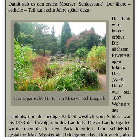
Damit gab es den ersten Moerser ‚Schlosspark‘. Der ältere –
östliche – Teil kam zehn Jahre später dazu.
Der Park
wird
immer
größer
Die
nächsten
Erweiteru
ngen
folgen:
Das
‚Weiße
Haus‘
war seit
Der Japanische Garten im Moerser Schlosspark
1897
Wohnsitz
des
Landrats, und der heutige Parkteil westlich vom Schloss war
bis 1933 der Privatgarten des Landrats. Dieser Landratsgarten
wurde ebenfalls in den Park integriert. Und schließlich
gestaltete Max Massias als Heidegarten das ‚Hornwerk‘, also