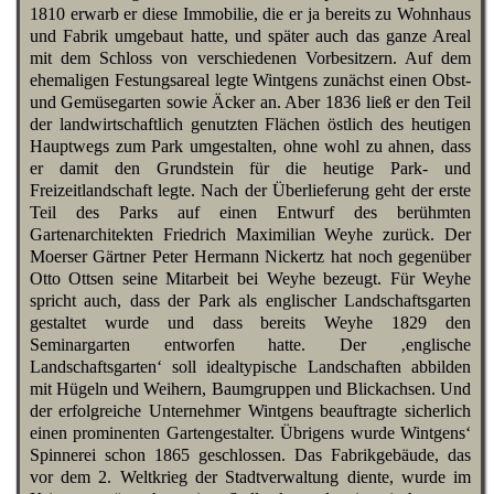
1810 erwarb er diese Immobilie, die er ja bereits zu Wohnhaus
und Fabrik umgebaut hatte, und später auch das ganze Areal
mit dem Schloss von verschiedenen Vorbesitzern. Auf dem
ehemaligen Festungsareal legte Wintgens zunächst einen Obst-
und Gemüsegarten sowie Äcker an. Aber 1836 ließ er den Teil
der landwirtschaftlich genutzten Flächen östlich des heutigen
Hauptwegs zum Park umgestalten, ohne wohl zu ahnen, dass
er damit den Grundstein für die heutige Park- und
Freizeitlandschaft legte. Nach der Überlieferung geht der erste
Teil des Parks auf einen Entwurf des berühmten
Gartenarchitekten Friedrich Maximilian Weyhe zurück. Der
Moerser Gärtner Peter Hermann Nickertz hat noch gegenüber
Otto Ottsen seine Mitarbeit bei Weyhe bezeugt. Für Weyhe
spricht auch, dass der Park als englischer Landschaftsgarten
gestaltet wurde und dass bereits Weyhe 1829 den
Seminargarten entworfen hatte. Der ‚englische
Landschaftsgarten‘ soll idealtypische Landschaften abbilden
mit Hügeln und Weihern, Baumgruppen und Blickachsen. Und
der erfolgreiche Unternehmer Wintgens beauftragte sicherlich
einen prominenten Gartengestalter. Übrigens wurde Wintgens‘
Spinnerei schon 1865 geschlossen. Das Fabrikgebäude, das
vor dem 2. Weltkrieg der Stadtverwaltung diente, wurde im